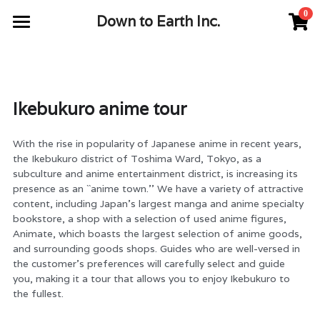
0
×
Down to Earth Inc. 
STORE CATEGORIES
Top
About
Ikebukuro anime tour
Service
With the rise in popularity of Japanese anime in recent years, 
Contact
the Ikebukuro district of Toshima Ward, Tokyo, as a 
subculture and anime entertainment district, is increasing its 
Company
presence as an ``anime town.'' We have a variety of attractive 
content, including Japan's largest manga and anime specialty 
Access
bookstore, a shop with a selection of used anime figures, 
Animate, which boasts the largest selection of anime goods, 
詳細(日本の朝ごはん)
and surrounding goods shops. Guides who are well-versed in 
the customer's preferences will carefully select and guide 
you, making it a tour that allows you to enjoy Ikebukuro to 
the fullest.